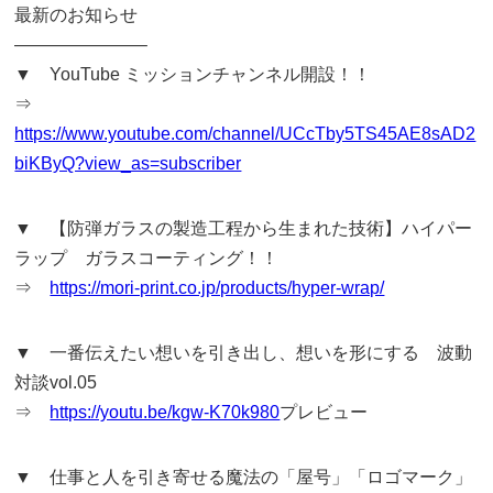
最新のお知らせ
———————–
▼ YouTube ミッションチャンネル開設！！
⇒
https://www.youtube.com/channel/UCcTby5TS45AE8sAD2
biKByQ?view_as=subscriber
▼ 【防弾ガラスの製造工程から生まれた技術】ハイパー
ラップ ガラスコーティング！！
⇒
https://mori-print.co.jp/products/hyper-wrap/
▼ 一番伝えたい想いを引き出し、想いを形にする 波動
対談vol.05
⇒
https://youtu.be/kgw-K70k980
プレビュー
▼ 仕事と人を引き寄せる魔法の「屋号」「ロゴマーク」