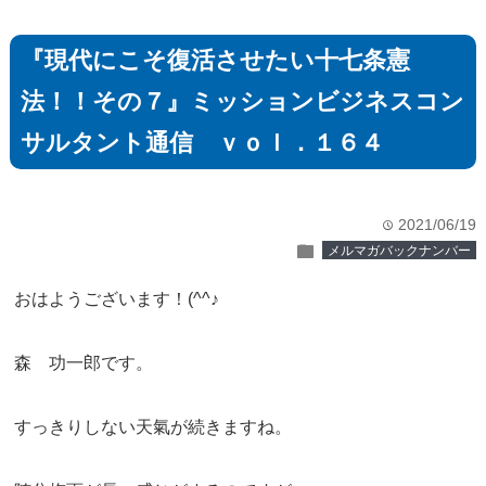
『現代にこそ復活させたい十七条憲
法！！その７』ミッションビジネスコン
サルタント通信 ｖｏｌ．１６４
2021/06/19
time
folder
メルマガバックナンバー
おはようございます！(^^♪
森 功一郎です。
すっきりしない天氣が続きますね。