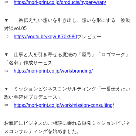
⇒
https://mori-print.co.jp/products/hyper-wrap/
▼ 一番伝えたい想いを引き出し、想いを形にする 波動
対談vol.05
⇒
https://youtu.be/kgw-K70k980
プレビュー
▼ 仕事と人を引き寄せる魔法の「屋号」「ロゴマーク」
「名刺」作成サービス
⇒
https://mori-print.co.jp/work/branding/
▼ ミッションビジネスコンサルティング「一番伝えたい
想い明確化プロデュース」
⇒
https://mori-print.co.jp/work/mission-consulting/
お氣軽にビジネスのご相談に乗れる単発ミッションビジネ
スコンサルティングを始めました。