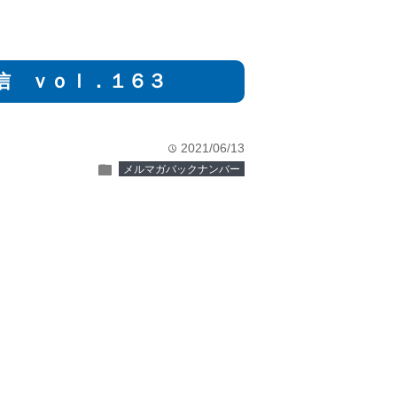
信 ｖｏｌ．１６３
2021/06/13
time
folder
メルマガバックナンバー