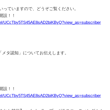
いっていますので、どうぞご覧ください。
ル開設！！
nnel/UCcTby5TS45AE8sAD2biKByQ?view_as=subscriber
げた「メタ認知」についてお伝えします。
ル開設！！
nnel/UCcTby5TS45AE8sAD2biKByQ?view_as=subscriber