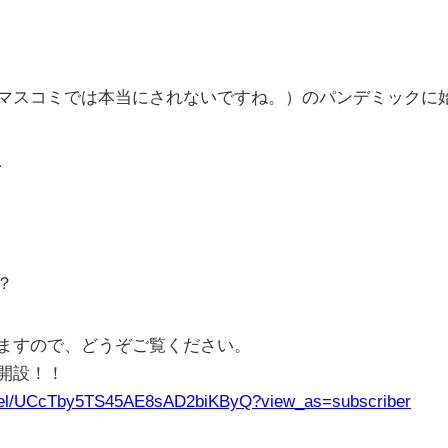
マスコミでは本当にされないですね。）のパンデミックに
、
？
ますので、どうぞご覧ください。
ル開設！！
nnel/UCcTby5TS45AE8sAD2biKByQ?view_as=subscriber