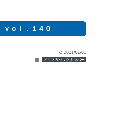
 ｖｏｌ．１４０
2021/01/01
time
folder
メルマガバックナンバー