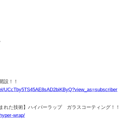
。
ル開設！！
nnel/UCcTby5TS45AE8sAD2biKByQ?view_as=subscriber
まれた技術】ハイパーラップ ガラスコーティング！！
/hyper-wrap/