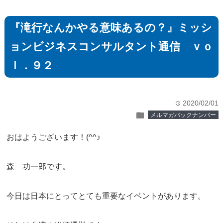
『滝行なんかやる意味あるの？』ミッシ
ョンビジネスコンサルタント通信 ｖｏ
ｌ．９２
2020/02/01
time
folder
メルマガバックナンバー
おはようございます！(^^♪
森 功一郎です。
今日は日本にとってとても重要なイベントがあります。