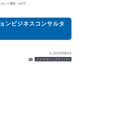
ト通信 vol.72
ションビジネスコンサルタ
2019/08/24
time
folder
メルマガバックナンバー