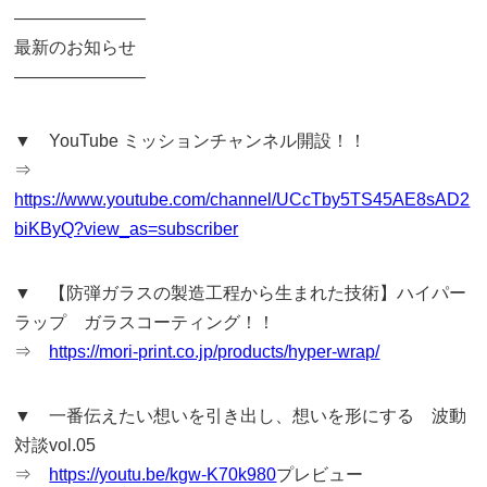
———————–
最新のお知らせ
———————–
▼ YouTube ミッションチャンネル開設！！
⇒
https://www.youtube.com/channel/UCcTby5TS45AE8sAD2
biKByQ?view_as=subscriber
▼ 【防弾ガラスの製造工程から生まれた技術】ハイパー
ラップ ガラスコーティング！！
⇒
https://mori-print.co.jp/products/hyper-wrap/
▼ 一番伝えたい想いを引き出し、想いを形にする 波動
対談vol.05
⇒
https://youtu.be/kgw-K70k980
プレビュー