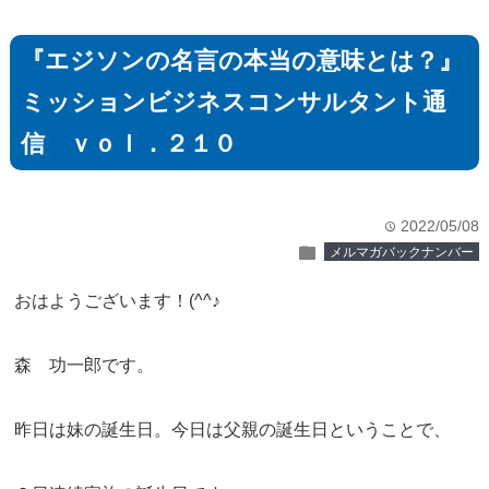
『エジソンの名言の本当の意味とは？』
ミッションビジネスコンサルタント通
信 ｖｏｌ．２１０
2022/05/08
time
folder
メルマガバックナンバー
おはようございます！(^^♪
森 功一郎です。
昨日は妹の誕生日。今日は父親の誕生日ということで、