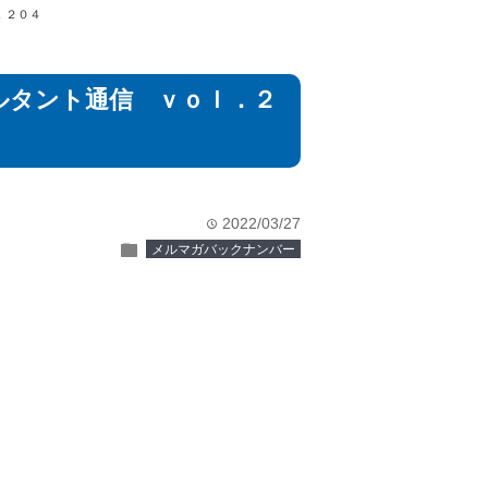
．２０４
ルタント通信 ｖｏｌ．２
2022/03/27
time
folder
メルマガバックナンバー