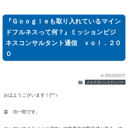
『Ｇｏｏｇｌｅも取り入れているマイン
ドフルネスって何？』ミッションビジ
ネスコンサルタント通信 ｖｏｌ．２０
０
2022/02/27
time
folder
メルマガバックナンバー
おはようございます！(^^♪
森 功一郎です。