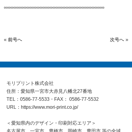
∞∞∞∞∞∞∞∞∞∞∞∞∞∞∞∞∞∞∞∞∞∞∞∞∞∞∞∞∞∞∞
«
»
前号へ
次号へ
モリプリント株式会社
住所：愛知県一宮市大赤見八幡北27番地
TEL：0586-77-5533・FAX： 0586-77-5532
URL：https://www.mori-print.co.jp/
＜愛知県内のデザイン・印刷対応エリア＞
名古屋市、一宮市、豊橋市、岡崎市、豊田市 等の全域