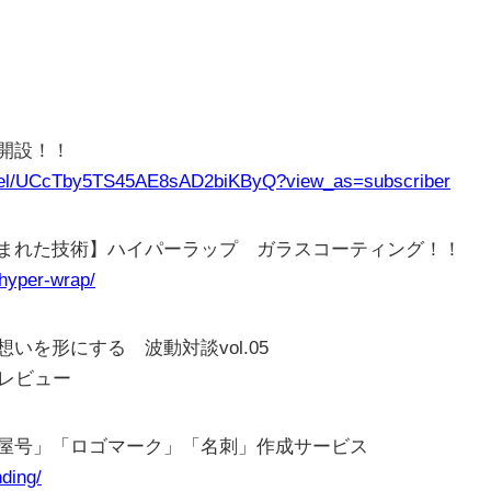
ル開設！！
nnel/UCcTby5TS45AE8sAD2biKByQ?view_as=subscriber
まれた技術】ハイパーラップ ガラスコーティング！！
/hyper-wrap/
を形にする 波動対談vol.05
レビュー
屋号」「ロゴマーク」「名刺」作成サービス
nding/