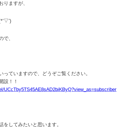
おりますが、
▽’)
ので、
いっていますので、どうぞご覧ください。
ル開設！！
nnel/UCcTby5TS45AE8sAD2biKByQ?view_as=subscriber
話をしてみたいと思います。