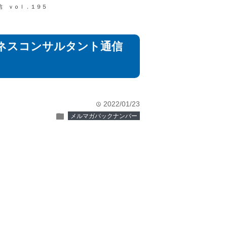
信 ｖｏｌ．１９５
ジネスコンサルタント通信
2022/01/23
time
folder
メルマガバックナンバー