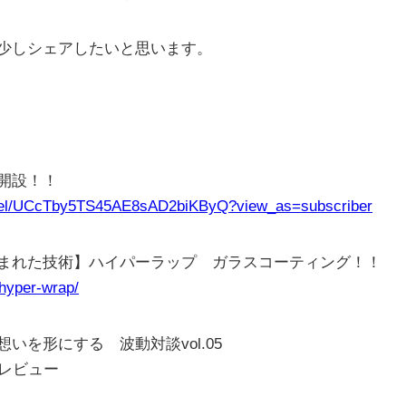
少しシェアしたいと思います。
ル開設！！
nnel/UCcTby5TS45AE8sAD2biKByQ?view_as=subscriber
まれた技術】ハイパーラップ ガラスコーティング！！
/hyper-wrap/
を形にする 波動対談vol.05
レビュー