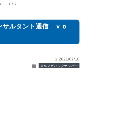
ｏｌ．１６７
ンサルタント通信 ｖｏ
2021/07/10
time
folder
メルマガバックナンバー