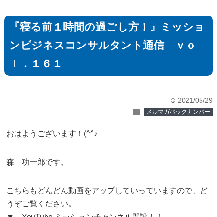
『寝る前１時間の過ごし方！』ミッショ
ンビジネスコンサルタント通信 ｖｏ
ｌ．１６１
2021/05/29
time
folder
メルマガバックナンバー
おはようございます！(^^♪
森 功一郎です。
こちらもどんどん動画をアップしていっていますので、ど
うぞご覧ください。
▼ YouTube ミッションチャンネル開設！！