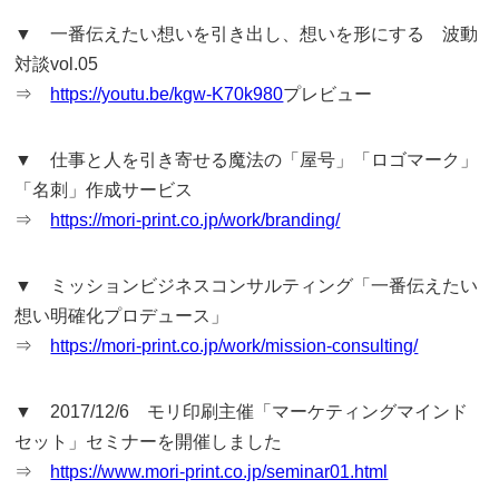
▼ 一番伝えたい想いを引き出し、想いを形にする 波動
対談vol.05
⇒
https://youtu.be/kgw-K70k980
プレビュー
▼ 仕事と人を引き寄せる魔法の「屋号」「ロゴマーク」
「名刺」作成サービス
⇒
https://mori-print.co.jp/work/branding/
▼ ミッションビジネスコンサルティング「一番伝えたい
想い明確化プロデュース」
⇒
https://mori-print.co.jp/work/mission-consulting/
▼ 2017/12/6 モリ印刷主催「マーケティングマインド
セット」セミナーを開催しました
⇒
https://www.mori-print.co.jp/seminar01.html