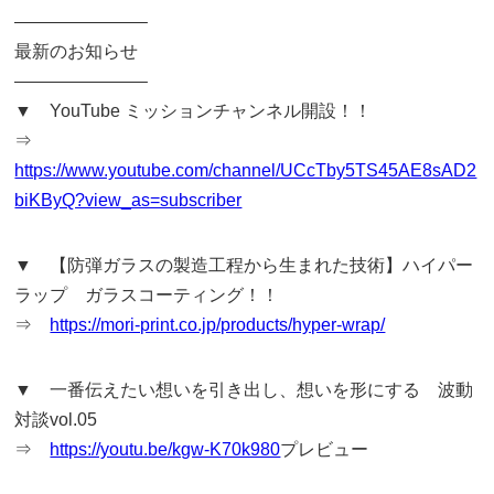
———————–
最新のお知らせ
———————–
▼ YouTube ミッションチャンネル開設！！
⇒
https://www.youtube.com/channel/UCcTby5TS45AE8sAD2
biKByQ?view_as=subscriber
▼ 【防弾ガラスの製造工程から生まれた技術】ハイパー
ラップ ガラスコーティング！！
⇒
https://mori-print.co.jp/products/hyper-wrap/
▼ 一番伝えたい想いを引き出し、想いを形にする 波動
対談vol.05
⇒
https://youtu.be/kgw-K70k980
プレビュー