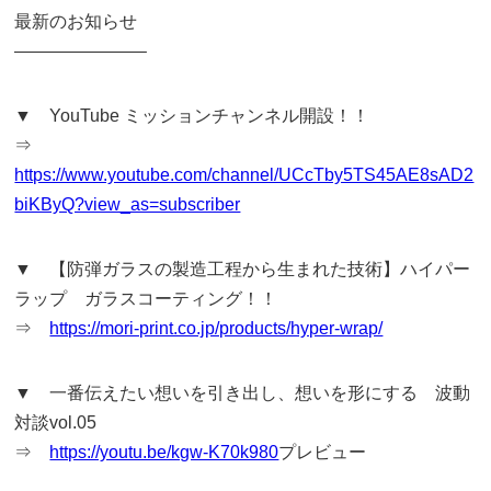
最新のお知らせ
———————–
▼ YouTube ミッションチャンネル開設！！
⇒
https://www.youtube.com/channel/UCcTby5TS45AE8sAD2
biKByQ?view_as=subscriber
▼ 【防弾ガラスの製造工程から生まれた技術】ハイパー
ラップ ガラスコーティング！！
⇒
https://mori-print.co.jp/products/hyper-wrap/
▼ 一番伝えたい想いを引き出し、想いを形にする 波動
対談vol.05
⇒
https://youtu.be/kgw-K70k980
プレビュー