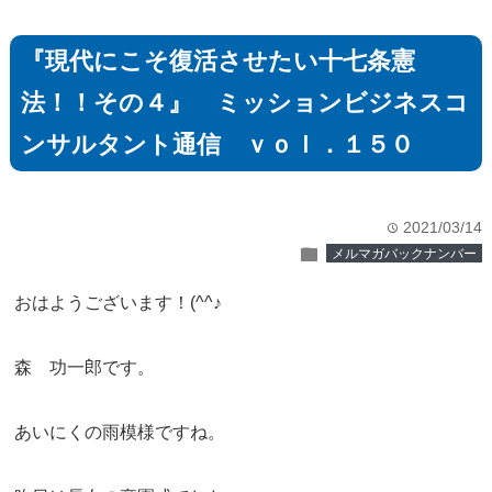
『現代にこそ復活させたい十七条憲
法！！その４』 ミッションビジネスコ
ンサルタント通信 ｖｏｌ．１５０
2021/03/14
time
folder
メルマガバックナンバー
おはようございます！(^^♪
森 功一郎です。
あいにくの雨模様ですね。