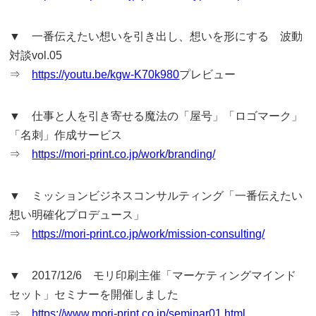
▼ 一番伝えたい想いを引き出し、想いを形にする 波動
対談vol.05
⇒
https://youtu.be/kgw-K70k980
プレビュー
▼ 仕事と人を引き寄せる魔法の「屋号」「ロゴマーク」
「名刺」作成サービス
⇒
https://mori-print.co.jp/work/branding/
▼ ミッションビジネスコンサルティング「一番伝えたい
想い明確化プロデュース」
⇒
https://mori-print.co.jp/work/mission-consulting/
▼ 2017/12/6 モリ印刷主催「マーケティングマインド
セット」セミナーを開催しました
⇒
https://www.mori-print.co.jp/seminar01.html