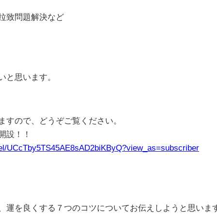
拉致問題解決など
いと思います。
ますので、どうぞご覧ください。
ル開設！！
nnel/UCcTby5TS45AE8sAD2biKByQ?view_as=subscriber
、運を良くする７つのコツについてお伝えしようと思いま