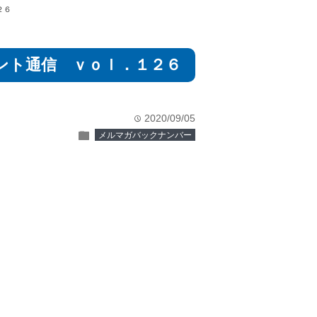
２６
ント通信 ｖｏｌ．１２６
2020/09/05
time
folder
メルマガバックナンバー