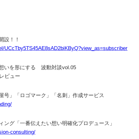
ル開設！！
nnel/UCcTby5TS45AE8sAD2biKByQ?view_as=subscriber
を形にする 波動対談vol.05
レビュー
屋号」「ロゴマーク」「名刺」作成サービス
nding/
ィング「一番伝えたい想い明確化プロデュース」
sion-consulting/