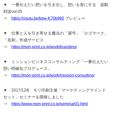
▼ 一番伝えたい想いを引き出し、想いを形にする 波動
対談vol.05
⇒
https://youtu.be/kgw-K70k980
プレビュー
▼ 仕事と人を引き寄せる魔法の「屋号」「ロゴマーク」
「名刺」作成サービス
⇒
https://mori-print.co.jp/work/branding/
▼ ミッションビジネスコンサルティング「一番伝えたい
想い明確化プロデュース」
⇒
https://mori-print.co.jp/work/mission-consulting/
▼ 2017/12/6 モリ印刷主催「マーケティングマインド
セット」セミナーを開催しました
⇒
https://www.mori-print.co.jp/seminar01.html