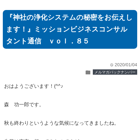
『神社の浄化システムの秘密をお伝えし
ます！』ミッションビジネスコンサル
タント通信 ｖｏｌ．８５
2020/01/04
time
folder
メルマガバックナンバー
おはようございます！(^^♪
森 功一郎です。
秋も終わりというような気候になってきましたね。