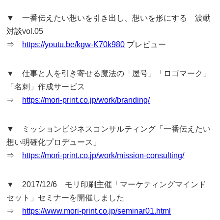
▼ 一番伝えたい想いを引き出し、想いを形にする 波動
対談vol.05
⇒
https://youtu.be/kgw-K70k980
プレビュー
▼ 仕事と人を引き寄せる魔法の「屋号」「ロゴマーク」
「名刺」作成サービス
⇒
https://mori-print.co.jp/work/branding/
▼ ミッションビジネスコンサルティング「一番伝えたい
想い明確化プロデュース」
⇒
https://mori-print.co.jp/work/mission-consulting/
▼ 2017/12/6 モリ印刷主催「マーケティングマインド
セット」セミナーを開催しました
⇒
https://www.mori-print.co.jp/seminar01.html