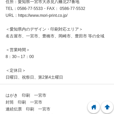
住所：愛知県一宮市大赤見八幡北27番地
TEL：0586-77-5533・FAX： 0586-77-5532
URL：https://www.mori-print.co.jp/
＜愛知県内のデザイン・印刷対応エリア＞
名古屋市、一宮市、豊橋市、岡崎市、豊田市 等の全域
＜営業時間＞
8：30～17：00
＜定休日＞
日曜日、祝祭日、第2第4土曜日
はがき 印刷 一宮市
封筒 印刷 一宮市
home
arrowup
連続伝票 印刷 一宮市