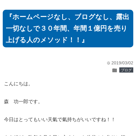
『ホームページなし、ブログなし、露出
一切なしで３０年間、年間１億円を売り
上げる人のメソッド！！』
2019/03/02
time
folder
ブログ
こんにちは。
森 功一郎です。
今日はとってもいい天氣で氣持ちがいいですね！！