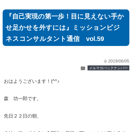
『自己実現の第一歩！目に見えない手か
せ足かせを外すには』ミッションビジ
ネスコンサルタント通信 vol.59
2019/06/05
time
folder
メルマガバックナンバー
おはようございます！(^^♪
森 功一郎です。
先日２２日の朝、