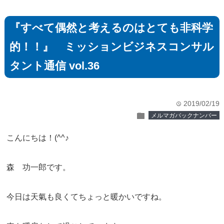
『すべて偶然と考えるのはとても非科学
的！！』 ミッションビジネスコンサル
タント通信 vol.36
2019/02/19
time
folder
メルマガバックナンバー
こんにちは！(^^♪
森 功一郎です。
今日は天氣も良くてちょっと暖かいですね。