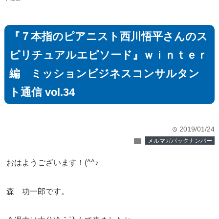
『７本指のピアニスト西川悟平さんのス
ピリチュアルエピソード』ｗｉｎｔｅｒ
編 ミッションビジネスコンサルタン
ト通信 vol.34
2019/01/24
time
folder
メルマガバックナンバー
おはようございます！(^^♪
森 功一郎です。