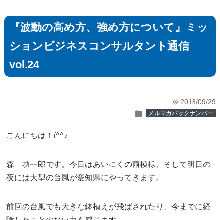
『波動の高め方、強め方について』ミッ
ションビジネスコンサルタント通信
vol.24
2018/09/29
time
folder
メルマガバックナンバー
こんにちは！(^^♪
森 功一郎です。今日はあいにくの雨模様、そして明日の
夜には大型の台風が愛知県にやってきます。
前回の台風でも大きな鉢植えが飛ばされたり、今までに経
験したことのない力を感じます。