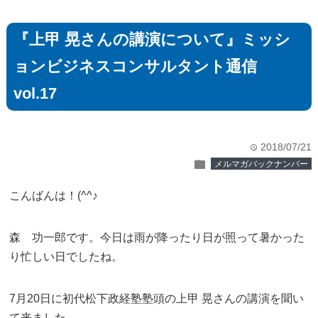
『上甲 晃さんの講演について』ミッシ
ョンビジネスコンサルタント通信
vol.17
2018/07/21
time
folder
メルマガバックナンバー
こんばんは！(^^♪
森 功一郎です。今日は雨が降ったり日が照って暑かった
り忙しい日でしたね。
7月20日に初代松下政経塾塾頭の上甲 晃さんの講演を聞い
て来ました。