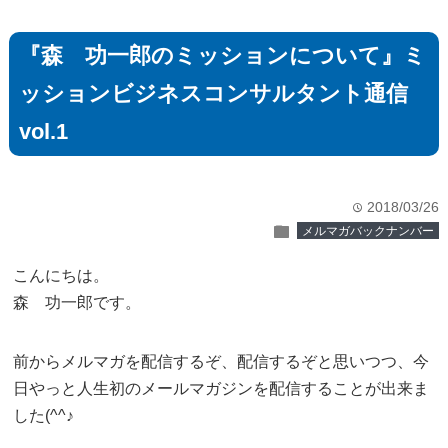
『森 功一郎のミッションについて』ミ
ッションビジネスコンサルタント通信
vol.1
2018/03/26
time
folder
メルマガバックナンバー
こんにちは。
森 功一郎です。
前からメルマガを配信するぞ、配信するぞと思いつつ、今
日やっと人生初のメールマガジンを配信することが出来ま
した(^^♪